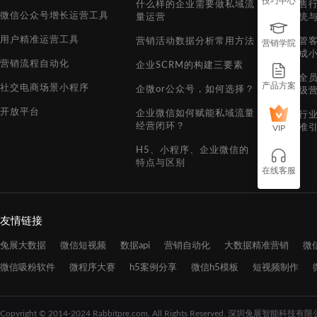
技巧中心
什么样的企业需要做私域流
某零售行
微信公众号增长运营工具
量运营
券系统
用户精准运营工具
营销活动数据分析常用方法
某商管
营销学院
台生成
营销流程自动化
企业SCRM的构建三要素
通过全
产品方案
社交电商场景小程序
企微or公众号，如何选择？
百万级
开放平台
企业微信如何赋能私域流量
家居行
经营闭环？
后精准
VIP
H5、小程序、企业微信的
特点与区别
在线客服
友情链接
兔展大数据
微信短视频
数据api
营销自动化
大数据精准营销
微
微信吸粉软件
微程序大赛
h5案例分享
微信h5模板
短视频制作
Copyright © 2014-
2024
Rabbitpre.com. All Rights Reserved. 深圳兔展智能科技有