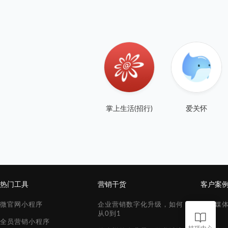
掌上生活(招行)
爱关怀
热门工具
营销干货
客户案
微官网小程序
企业营销数字化升级，如何
赋能媒
从0到1
页
全员营销小程序